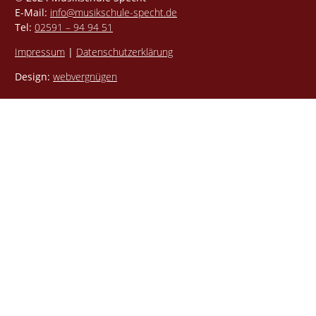
E-Mail:
info@musikschule-specht.de
Tel:
02591 – 94 94 51
Impressum
|
Datenschutzerklärung
Design:
webvergnügen