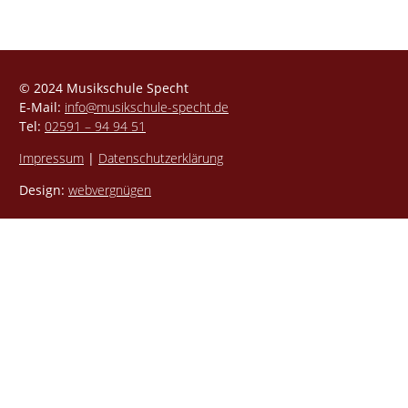
© 2024 Musikschule Specht
E-Mail:
info@musikschule-specht.de
Tel:
02591 – 94 94 51
Impressum
|
Datenschutzerklärung
Design:
webvergnügen