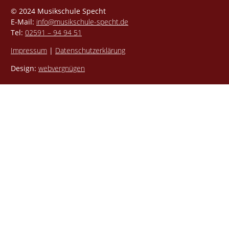
© 2024 Musikschule Specht
E-Mail:
info@musikschule-specht.de
Tel:
02591 – 94 94 51
Impressum
|
Datenschutzerklärung
Design:
webvergnügen