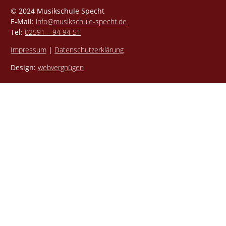
© 2024 Musikschule Specht
E-Mail:
info@musikschule-specht.de
Tel:
02591 – 94 94 51
Impressum
|
Datenschutzerklärung
Design:
webvergnügen