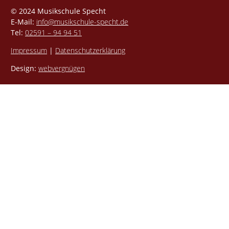
© 2024 Musikschule Specht
E-Mail:
info@musikschule-specht.de
Tel:
02591 – 94 94 51
Impressum
|
Datenschutzerklärung
Design:
webvergnügen