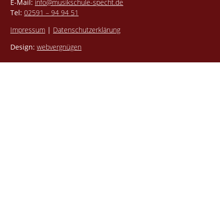
E-Mail:
info@musikschule-specht.de
Tel:
02591 – 94 94 51
Impressum
|
Datenschutzerklärung
Design:
webvergnügen