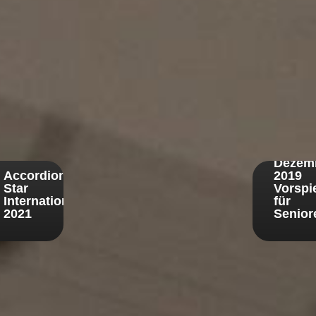
20.
Dezem
Accordion
2019
Star
Vorspi
Internation
für
2021
Senior