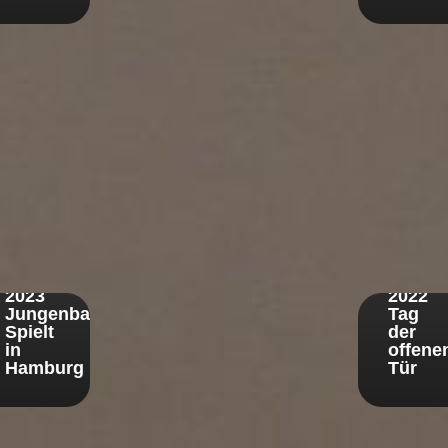
18.
30.
Januar
Novem
2023
2022
Jungenband
Tag
Spielt
der
in
offene
Hamburg
Tür