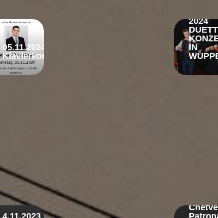
01.
Juni
2024
DUET
KONZ
05.11.2024
IN
Klavierkonzert
WUPP
Konzer
17.12.
Tim
Littau
und
Iya
Chetve
4.11.2023
Patron