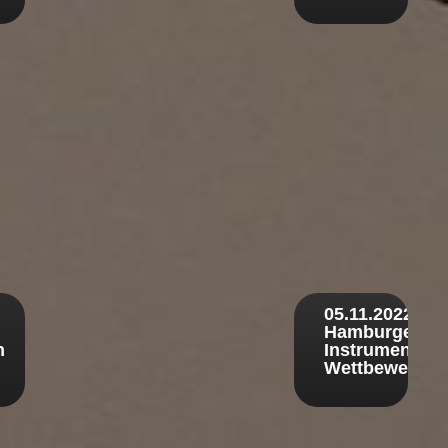
ber
05.11.2022
Hamburger
n
Instrumentale
Wettbewerb