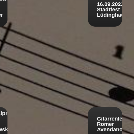
16.09.2023
Stadtfest
er
Lüdinghausen
lprobe
Gitarrenlehrer
Romer
wski
Avendano