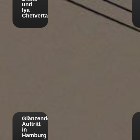
und
Iya
Chetvertak
Glänzender
Auftritt
in
Hamburg