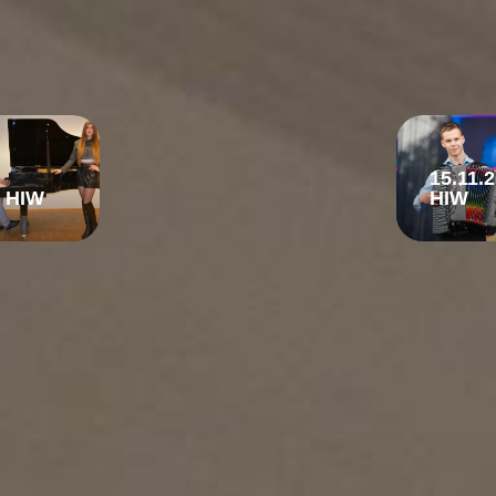
15.11.
HIW
HIW